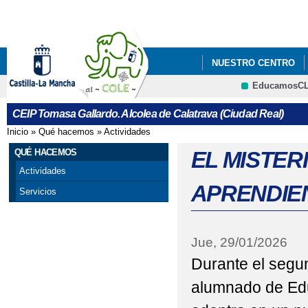
Pa
co
pri
NUESTRO CENTRO
EducamosC
AL-COLE-@MEDIA
CRFP
CEIP Tomasa Gallardo. Alcolea de Calatrava (Ciudad Real)
CIENCIA, ACTIVIDAD
Inicio
»
Qué hacemos
»
Actividades
Se encuentra usted aquí
DISEÑO E IMPRESIÓN
QUÉ HACEMOS
EL MISTER
Actividades
NAVEGANDO CON SEG
APRENDIE
Servicios
SEMBRANDO FUTURO:
TRADICIÓN Y VALOR
Jue, 29/01/2026
Durante el segun
UN COLE CON RAICE
alumnado de Edu
UN DÍA MÁGICO: CEL