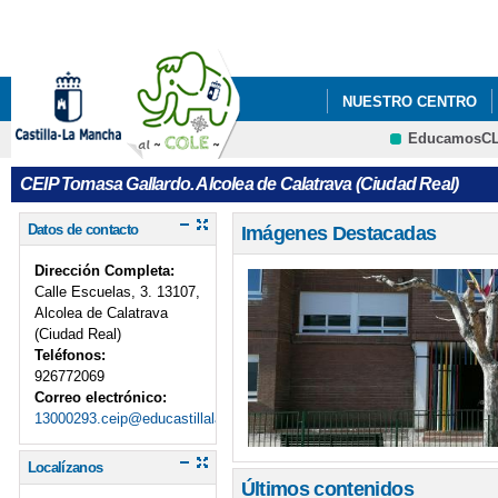
Pa
co
pri
NUESTRO CENTRO
EducamosC
AL-COLE-@MEDIA
CRFP
CEIP Tomasa Gallardo. Alcolea de Calatrava (Ciudad Real)
CIENCIA, ACTIVIDAD
Datos de contacto
Imágenes Destacadas
DISEÑO E IMPRESIÓN
Dirección Completa:
NAVEGANDO CON SEG
Calle Escuelas, 3. 13107,
Alcolea de Calatrava
(Ciudad Real)
SEMBRANDO FUTURO:
Teléfonos:
926772069
TRADICIÓN Y VALOR
Correo electrónico:
13000293.ceip@educastillalamancha.es
UN COLE CON RAICE
Localízanos
UN DÍA MÁGICO: CEL
Últimos contenidos