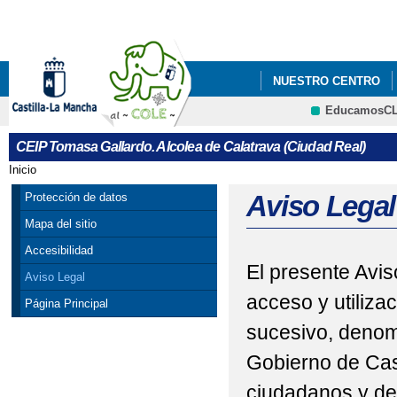
Pa
co
pri
NUESTRO CENTRO
EducamosC
AL-COLE-@MEDIA
CRFP
CEIP Tomasa Gallardo. Alcolea de Calatrava (Ciudad Real)
CIENCIA, ACTIVIDAD
Inicio
Se encuentra usted aquí
DISEÑO E IMPRESIÓN
Aviso Legal
Protección de datos
Mapa del sitio
NAVEGANDO CON SEG
Accesibilidad
El presente Avis
SEMBRANDO FUTURO:
Aviso Legal
acceso y utiliza
Página Principal
TRADICIÓN Y VALOR
sucesivo, denom
UN COLE CON RAICE
Gobierno de Cas
UN DÍA MÁGICO: CEL
ciudadanos y de