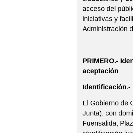
acceso del públic
CONGRESO DE DIGIT
iniciativas y fac
Administración 
PRIMERO.- Iden
aceptación
Identificación.-
El Gobierno de 
Junta), con domi
Fuensalida, Plaz